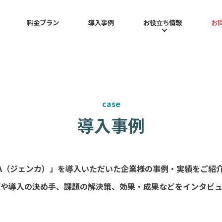
料金プラン
導入事例
お役立ち情報
お
総務部門
JENKAとは
お役立ち情報
営業・インサイドセールス部門
機能
セミナー・イベント
導入の流れ
コラム
よくある質問
case
導入事例
NKA（ジェンカ）」を導入いただいた企業様の事例・実績をご紹
題や導入の決め手、課題の解決策、効果・成果などをインタビュ