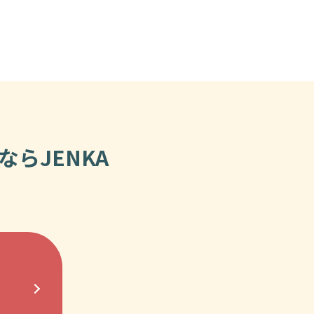
らJENKA