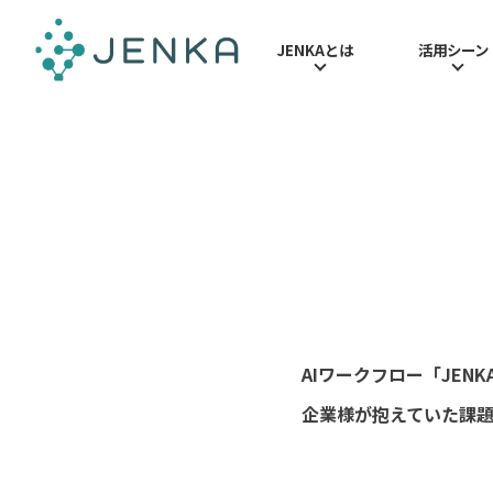
JENKAとは
活用シーン
経理・人事
活用シーン
JENKAとは
お役立ち情報
全社共通
AIワークフロー「JE
企業様が抱えていた課