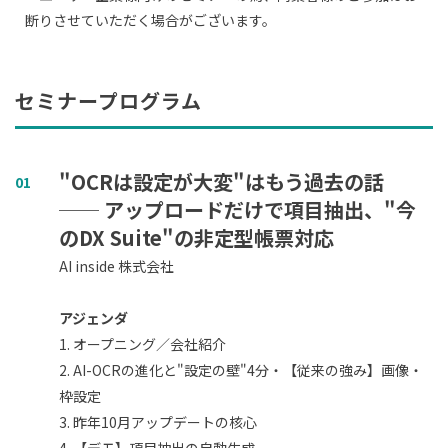
断りさせていただく場合がございます。
セミナープログラム
"OCRは設定が大変"はもう過去の話
01
── アップロードだけで項目抽出、"今
のDX Suite"の非定型帳票対応
AI inside 株式会社
アジェンダ
1. オープニング／会社紹介
2. AI-OCRの進化と"設定の壁"4分・【従来の強み】画像・
枠設定
3. 昨年10月アップデートの核心
4. 【デモ】項目抽出の自動生成