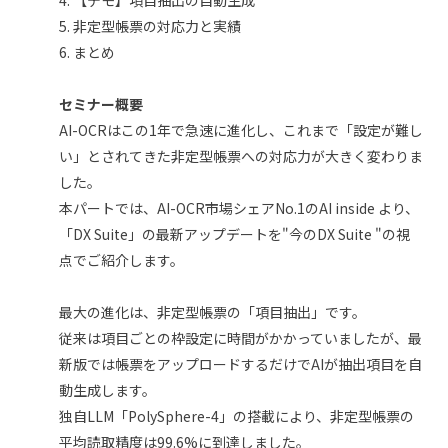
5. 非定型帳票の対応力と実績
6. まとめ
セミナー概要
AI-OCRはこの1年で急速に進化し、これまで「設定が難し
い」とされてきた非定型帳票への対応力が大きく変わりま
した。
本パートでは、AI-OCR市場シェアNo.1のAI inside より、
「DX Suite」の最新アップデートを"今のDX Suite "の視
点でご紹介します。
最大の進化は、非定型帳票の「項目抽出」です。
従来は項目ごとの枠設定に時間がかかっていましたが、最
新版では帳票をアップロードするだけでAIが抽出項目を自
動生成します。
独自LLM「PolySphere-4」の搭載により、非定型帳票の
平均読取精度は99.6%に到達しました。