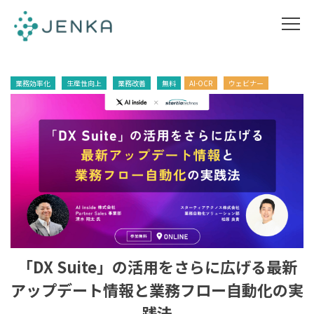
業務効率化
生産性向上
業務改善
無料
AI-OCR
ウェビナー
「DX Suite」の活用をさらに広げる最新
アップデート情報と業務フロー自動化の実
践法