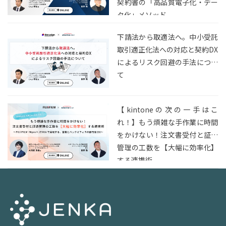
契約書の「高品質電子化・デー
タ化」メソッド
下請法から取適法へ。中小受託
取引適正化法への対応と契約DX
によるリスク回避の手法につい
て
【kintoneの次の一手はこ
れ！】もう煩雑な手作業に時間
をかけない！注文書受付と証憑
管理の工数を【大幅に効率化】
する連携術