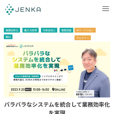
業務効率化
働き方改革
生産性向上
業務改善
AIワークフロー
無料
ウェビナー
バラバラなシステムを統合して業務効率化
を実現