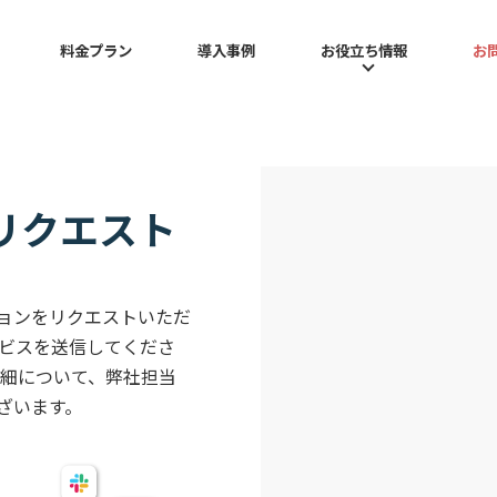
料金プラン
導入事例
お役立ち情報
お
総務部門
JENKAとは
お役立ち情報
営業・インサイドセールス部門
機能
セミナー・イベント
導入の流れ
コラム
よくある質問
リクエスト
ョンをリクエストいただ
ービスを送信してくださ
詳細について、弊社担当
ざいます。