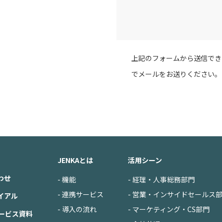
上記のフォームから送信できない場合は
でメールをお送りください。
JENKAとは
活用シーン
わせ
- 機能
- 経理・人事総務部門
- 連携サービス
- 営業・インサイドセールス
イアル
- 導入の流れ
- マーケティング・CS部門
サービス資料